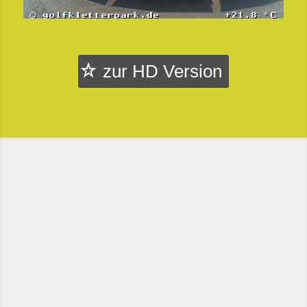
zur HD Version
Anfahrt
Dr.-Curt-Weidhaas-Str. 1
98559 Oberhof
Tel.: 036842 52 33 22
Mail:
info@golfkletterpark.de