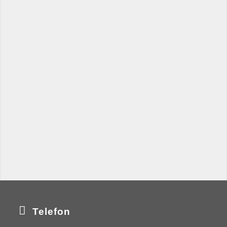
Google Maps
Link zu Google Maps
Apple Maps
Link zu Apple Maps
OpenStreetMap
Link zu OpenStreetMap
Telefon