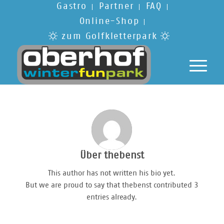
Gastro
Partner
FAQ
Online-Shop
zum Golfkletterpark
Über
thebenst
This author has not written his bio yet.
But we are proud to say that
thebenst
contributed 3
entries already.